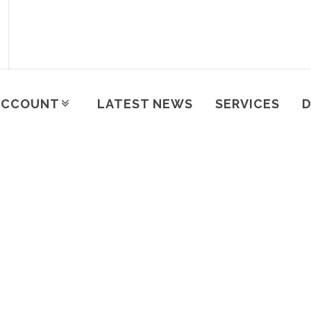
ACCOUNT
LATEST NEWS
SERVICES